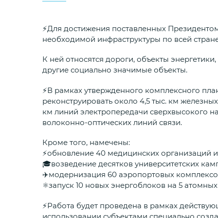
⚡️Для достижения поставленных Президентом
необходимой инфраструктуры по всей стране
К ней относятся дороги, объекты энергетики
другие социально значимые объекты.
⚡️В рамках утвержденного комплексного пла
реконструировать около 4,5 тыс. км железных
км линий электропередачи сверхвысокого на
волоконно-оптических линий связи.
Кроме того, намечены:
⚡️обновление 40 медицинских организаций и
🎓возведение десятков университетских кам
✈️модернизация 60 аэропортовых комплексо
⚛️запуск 10 новых энергоблоков на 5 атомных
⚡️Работа будет проведена в рамках действу
использовании субъектами специально созда