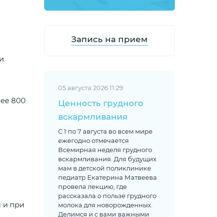
Запись на прием
и
05 августа 2026 11:29
лее 800
Ценность грудного
вскармливания
С 1 по 7 августа во всем мире
ежегодно отмечается
Всемирная неделя грудного
вскармливания. Для будущих
мам в детской поликлинике
педиатр Екатерина Матвеева
провела лекцию, где
рассказала о пользе грудного
 и при
молока для новорожденных.
Делимся и с вами важными