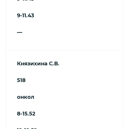
9-11.43
—
Князихина С.В.
518
онкол
8-15.52