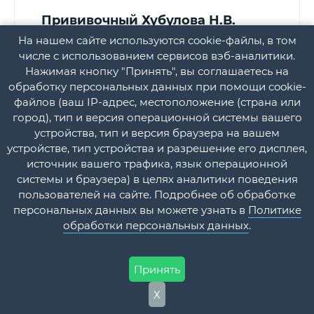
Прививочный
Хубулова Н.В.
На нашем сайте используются cookie-файлы, в том
числе с использованием сервисов вэб-аналитики.
409
Нажимая кнопку "Принять", вы соглашаетесь на
обработку персональных данных при помощи cookie-
терап
файлов (ваш IP-адрес, местоположение (страна или
город), тип и версия операционной системы вашего
устройства, тип и версия браузера на вашем
8-15.30
устройстве, тип устройства и разрешение его дисплея,
источник вашего трафика, язык операционной
системы и браузера) в целях аналитики поведения
12-19.30
пользователей на сайте. Подробнее об обработке
персональных данных вы можете узнать в
Политике
8-15.30
обработки персональных данных
.
12-19.30
Принять
Х
8-14.30