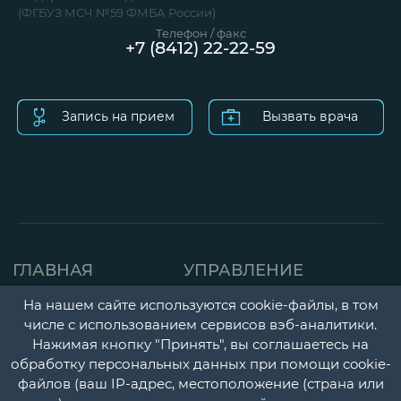
(ФГБУЗ МСЧ №59 ФМБА России)
Телефон / факс
+7 (8412) 22-22-59
Запись на прием
Вызвать врача
ГЛАВНАЯ
УПРАВЛЕНИЕ
СТРАНИЦА
ДЕТСКАЯ ПОЛИКЛИНИК
На нашем сайте используются cookie-файлы, в том
О НАС
числе с использованием сервисов вэб-аналитики.
ГОРОДСКАЯ
Нажимая кнопку "Принять", вы соглашаетесь на
НОВОСТИ
ПОЛИКЛИНИКА
обработку персональных данных при помощи cookie-
файлов (ваш IP-адрес, местоположение (страна или
ДОКУМЕНТЫ
ПЕРИНАТАЛЬНЫЙ ЦЕНТ