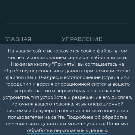
ГЛАВНАЯ
УПРАВЛЕНИЕ
СТРАНИЦА
ДЕТСКАЯ ПОЛИКЛИНИК
На нашем сайте используются cookie-файлы, в том
числе с использованием сервисов вэб-аналитики.
О НАС
ГОРОДСКАЯ
Нажимая кнопку "Принять", вы соглашаетесь на
НОВОСТИ
ПОЛИКЛИНИКА
обработку персональных данных при помощи cookie-
файлов (ваш IP-адрес, местоположение (страна или
ДОКУМЕНТЫ
ПЕРИНАТАЛЬНЫЙ ЦЕНТ
город), тип и версия операционной системы вашего
УЧЕТНАЯ
ПСИХОНЕВРОЛОГИЧЕС
устройства, тип и версия браузера на вашем
устройстве, тип устройства и разрешение его дисплея,
ПОЛИТИКА
И НАРКОЛОГИЧЕСКИЙ
источник вашего трафика, язык операционной
ДИСПАНСЕРЫ
КОНТАКТЫ
системы и браузера) в целях аналитики поведения
пользователей на сайте. Подробнее об обработке
СТАЦИОНАР
ВОПРОС-
персональных данных вы можете узнать в
Политике
ОТВЕТ
ПЛАТНЫЕ МЕДИЦИНСК
обработки персональных данных
.