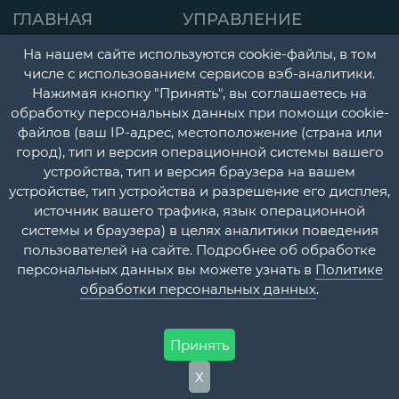
ГЛАВНАЯ
УПРАВЛЕНИЕ
СТРАНИЦА
ДЕТСКАЯ ПОЛИКЛИНИК
На нашем сайте используются cookie-файлы, в том
О НАС
числе с использованием сервисов вэб-аналитики.
ГОРОДСКАЯ
Нажимая кнопку "Принять", вы соглашаетесь на
НОВОСТИ
ПОЛИКЛИНИКА
обработку персональных данных при помощи cookie-
файлов (ваш IP-адрес, местоположение (страна или
ДОКУМЕНТЫ
ПЕРИНАТАЛЬНЫЙ ЦЕНТ
город), тип и версия операционной системы вашего
УЧЕТНАЯ
ПСИХОНЕВРОЛОГИЧЕС
устройства, тип и версия браузера на вашем
устройстве, тип устройства и разрешение его дисплея,
ПОЛИТИКА
И НАРКОЛОГИЧЕСКИЙ
источник вашего трафика, язык операционной
ДИСПАНСЕРЫ
КОНТАКТЫ
системы и браузера) в целях аналитики поведения
пользователей на сайте. Подробнее об обработке
СТАЦИОНАР
ВОПРОС-
персональных данных вы можете узнать в
Политике
ОТВЕТ
ПЛАТНЫЕ МЕДИЦИНСК
обработки персональных данных
.
УСЛУГИ
Принять
Х
ФГБУЗ МСЧ №59 ФМБА России @ 2026