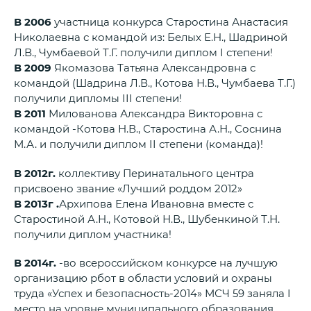
В 2006
участница конкурса Старостина Анастасия
Николаевна с командой из: Белых Е.Н., Шадриной
Л.В., Чумбаевой Т.Г. получили диплом I степени!
В 2009
Якомазова Татьяна Александровна с
командой (Шадрина Л.В., Котова Н.В., Чумбаева Т.Г.)
получили дипломы III степени!
В 2011
Милованова Александра Викторовна с
командой -Котова Н.В., Старостина А.Н., Соснина
М.А. и получили диплом II степени (команда)!
В 2012г.
коллективу Перинатального центра
присвоено звание «Лучший роддом 2012»
В 2013г .
Архипова Елена Ивановна вместе с
Старостиной А.Н., Котовой Н.В., Шубенкиной Т.Н.
получили диплом участника!
В 2014г.
-во всероссийском конкурсе на лучшую
организацию рбот в области условий и охраны
труда «Успех и безопасность-2014» МСЧ 59 заняла I
место на уровне муниципального образования