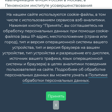
Пензенском институте усовершенствования
врачей Федерального агентства по
На нашем сайте используются cookie-файлы, в том
здравоохранению и социальному развитию и в
числе с использованием сервисов вэб-аналитики.
Российской медицинской академии
Нажимая кнопку "Принять", вы соглашаетесь на
последипломного образования. Мы понимаем, что
обработку персональных данных при помощи cookie-
только высокообразованные врачи могут освоить
файлов (ваш IP-адрес, местоположение (страна или
современную медицинскую технику и работать на
город), тип и версия операционной системы вашего
оборудовании, оснащенном новейшей
устройства, тип и версия браузера на вашем
компьютерной техникой.
устройстве, тип устройства и разрешение его дисплея,
Мы ежегодно организуем встречи с врачами-
источник вашего трафика, язык операционной
интернами и клиническими ординаторами
системы и браузера) в целях аналитики поведения
институтов для пополнения рядов наших врачей
пользователей на сайте. Подробнее об обработке
высококвалифицированными кадрами.
персональных данных вы можете узнать в
Политике
Молодому специалисту нужно дать время, чтобы
обработки персональных данных
.
«выйти на орбиту» — стать хорошим
профессионалом, начать нормально зарабатывать.
Поэтому на первом месте стоит решение
Принять
социальных проблем. У нас традиционно более
высокая, чем в среднем по области зарплата.
Х
Современная кадровая политика диктует свои