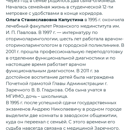
Через год в семье родилось два сына-близнеца.
Началась семейная жизнь в студенческой 12-ти
метровке с удобствами в конце коридора.
Ольга Станиславовна Капустина
в 1995 г. окончила
лечебный факультет Рязанского мединститута им.
И. П. Павлова. В 1997 г. — интернатуру по
оториноларингологии, шесть лет работала врачом-
оториноларингологом в городской поликлинике. В
2001 г. прошла профессиональную переподготовку
в отделении функциональной диагностики и по
настоящее время работает врачом
функциональным диагностом. В 2011 г. за
достойное воспитание детей была награждена
Почетной грамотой Главы Администрации г.
Заречного В. В. Гладкова. Оба сына учатся в
МГИМО, дочь – школьница.
В 1995 г. после успешной сдачи государственных
экзаменов Андрею Николаевичу в родном городе
выделили две комнаты в заводском общежитии,
куда он переехал с семьёй. С этого времени его
судьба навсегда связана с медициной Заречного.