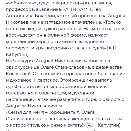
учебникам ведущего кардиохирурга планеты,
профессора, академика РАН и РАМН Лео
Антоновича Бокерии, который произвел на Андрея
Николаевича неизгладимое впечатление. «Только
на таких людей нужно равняться. Несмотря на свои
восемьдесят, он в отличной форме, излучает
мощнейший заряд оптимизма, ежедневно
оперирует и круглосуточно спасает людей» [А.Н.
Капустин].
На 5-м курсе Андрей Николаевич женился на
однокурснице Ольге Станиславовне, в девичестве
Киселёвой. Она получила прекрасное образование
и духовное, и светское. Этой женщине выпала
судьба стать не только образцовой женой и
матерью, но и соратницей, и духовной
наставницей, а так же разделить и горе, и радость с
Андреем Николаевичем.
«Семья для меня – хороший тыл. Ольга
Станиславовна – настоящая женщина, мать и жена,
о которой только можно мечтать!» [А.Н. Капустин].