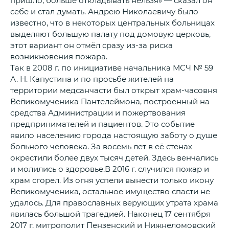
себе и стал думать. Андрею Николаевичу было
известно, что в некоторых центральных больницах
выделяют большую палату под домовую церковь,
этот вариант он отмёл сразу из-за риска
возникновения пожара.
Так в 2008 г. по инициативе начальника МСЧ № 59
А. Н. Капустина и по просьбе жителей на
территории медсанчасти был открыт храм-часовня
Великомученика Пантелеймона, построенный на
средства Администрации и пожертвования
предпринимателей и пациентов. Это событие
явило населению города настоящую заботу о душе
больного человека. За восемь лет в её стенах
окрестили более двух тысяч детей. Здесь венчались
и молились о здоровье.В 2016 г. случился пожар и
храм сгорел. Из огня успели вынести только икону
Великомученика, остальное имущество спасти не
удалось. Для православных верующих утрата храма
явилась большой трагедией. Наконец 17 сентября
2017 г. митрополит Пензенский и Нижнеломовский