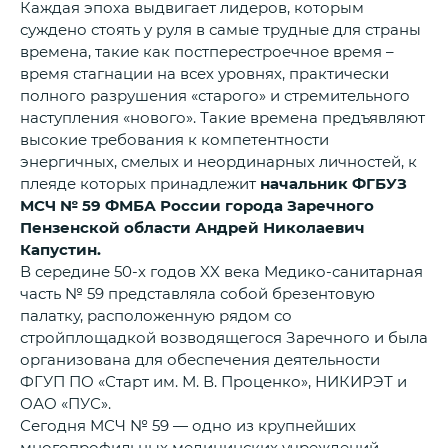
Каждая эпоха выдвигает лидеров, которым
суждено стоять у руля в самые трудные для страны
времена, такие как постперестроечное время –
время стагнации на всех уровнях, практически
полного разрушения «старого» и стремительного
наступления «нового». Такие времена предъявляют
высокие требования к компетентности
энергичных, смелых и неординарных личностей, к
плеяде которых принадлежит
начальник ФГБУЗ
МСЧ № 59 ФМБА России города Заречного
Пензенской области Андрей Николаевич
Капустин.
В середине 50-х годов XX века Медико-санитарная
часть № 59 представляла собой брезентовую
палатку, расположенную рядом со
стройплощадкой возводящегося Заречного и была
организована для обеспечения деятельности
ФГУП ПО «Старт им. М. В. Проценко», НИКИРЭТ и
ОАО «ПУС».
Сегодня МСЧ № 59 — одно из крупнейших
многопрофильных медицинских учреждений