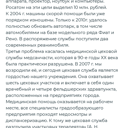
аппарата, проектор, ноутбук и компьютеры.
Росатом на эти цели выделил 10 млн. рублей.
К 2004 г. машины скорой помощи были уже
порядком изношены. Только к 2010г. удалось
полностью обновить автопарк, в том числе
автомобилями на базе модельного ряда Фиат и
Рено. В распоряжение службы поступили два
современных реанимобиля.
Третья проблема касалась медицинской цеховой
службы медсанчасти, которая в 90-е годы XX века
была практически разрушена. В 2007 г. мы
возродили её, и сегодня цеховая служба является
гордостью нашего учреждения. Она охватывает
шесть цеховых участков и включает в себя один
врачебный и четыре фельдшерских здравпункта,
расположенных на предприятиях города.
Медицинская помощь оказывается на рабочем
месте, все специалисты градообразующего
предприятия проходят медосмотры и
диспансеризацию. К тому же цеховая служба
разгрузила участковых терапевтов» [А. Н.