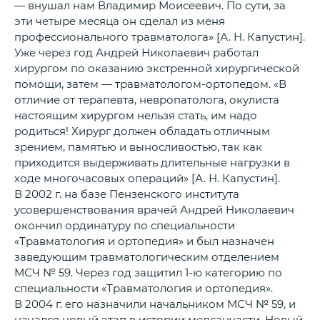
— внушал нам Владимир Моисеевич. По сути, за
эти четыре месяца он сделал из меня
профессионального травматолога» [А. Н. Капустин].
Уже через год Андрей Николаевич работал
хирургом по оказанию экстренной хирургической
помощи, затем — травматологом-ортопедом. «В
отличие от терапевта, невропатолога, окулиста
настоящим хирургом нельзя стать, им надо
родиться! Хирург должен обладать отличным
зрением, памятью и выносливостью, так как
приходится выдерживать длительные нагрузки в
ходе многочасовых операций» [А. Н. Капустин].
В 2002 г. на базе Пензенского института
усовершенствования врачей Андрей Николаевич
окончил ординатуру по специальности
«Травматология и ортопедия» и был назначен
заведующим травматологическим отделением
МСЧ № 59. Через год защитил 1-ю категорию по
специальности «Травматология и ортопедия».
В 2004 г. его назначили начальником МСЧ № 59, и
начался новый этап в истории медсанчасти. Новый