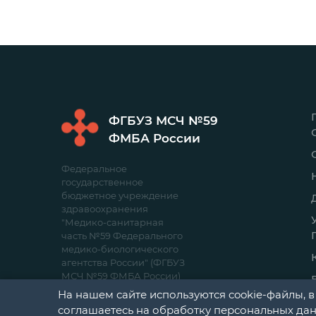
ФГБУЗ МСЧ №59
ФМБА России
Федеральное
государственное
бюджетное учреждение
здравоохранения
"Медико-санитарная
часть №59 Федерального
медико-биологического
агентства России" (ФГБУЗ
МСЧ №59 ФМБА России)
На нашем сайте используются cookie-файлы, в
соглашаетесь на обработку персональных дан