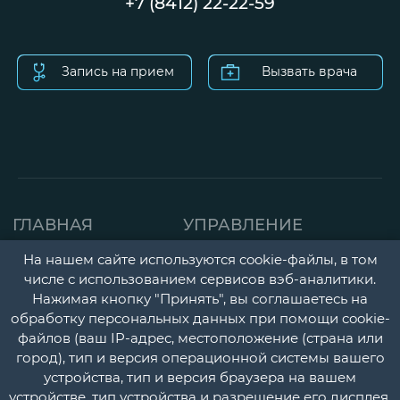
+7 (8412) 22-22-59
Запись на прием
Вызвать врача
ГЛАВНАЯ
УПРАВЛЕНИЕ
СТРАНИЦА
ДЕТСКАЯ ПОЛИКЛИНИК
На нашем сайте используются cookie-файлы, в том
О НАС
числе с использованием сервисов вэб-аналитики.
ГОРОДСКАЯ
Нажимая кнопку "Принять", вы соглашаетесь на
НОВОСТИ
ПОЛИКЛИНИКА
обработку персональных данных при помощи cookie-
файлов (ваш IP-адрес, местоположение (страна или
ДОКУМЕНТЫ
ПЕРИНАТАЛЬНЫЙ ЦЕНТ
город), тип и версия операционной системы вашего
УЧЕТНАЯ
ПСИХОНЕВРОЛОГИЧЕС
устройства, тип и версия браузера на вашем
устройстве, тип устройства и разрешение его дисплея,