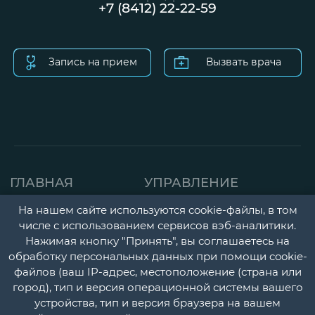
+7 (8412) 22-22-59
Запись на прием
Вызвать врача
ГЛАВНАЯ
УПРАВЛЕНИЕ
СТРАНИЦА
ДЕТСКАЯ ПОЛИКЛИНИК
На нашем сайте используются cookie-файлы, в том
числе с использованием сервисов вэб-аналитики.
О НАС
ГОРОДСКАЯ
Нажимая кнопку "Принять", вы соглашаетесь на
НОВОСТИ
ПОЛИКЛИНИКА
обработку персональных данных при помощи cookie-
файлов (ваш IP-адрес, местоположение (страна или
ДОКУМЕНТЫ
ПЕРИНАТАЛЬНЫЙ ЦЕНТ
город), тип и версия операционной системы вашего
УЧЕТНАЯ
ПСИХОНЕВРОЛОГИЧЕС
устройства, тип и версия браузера на вашем