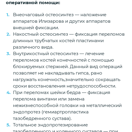
оперативной помощи:
Внеочаговый остеосинтез — наложение
аппаратов Илизарова и других аппаратов
внешней фиксации.
Накостный остеосинтез — фиксация переломов
длинных трубчатых костей пластинами
различного вида.
Внутрикостный остеосинтез — лечение
переломов костей конечностей с помощью
блокируемых стержней. Данный вид операций
позволяет не накладывать гипса, рано
нагружать конечность,значительно сокращать
сроки восстановления нетрудоспособности.
При переломах шейки бедра — фиксация
перелома винтами или замена
нежизнеспособной головки на металлический
эндопротез (гемиартропластика
тазобедренного сустава).
Тотальное эндопротезирование
тазобедренного и коленного суставов — при