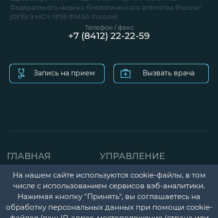
Федерального медико-биологического агентства России"
(ФГБУЗ МСЧ №59 ФМБА России)
Телефон / факс
+7 (8412) 22-22-59
Запись на прием
Вызвать врача
ГЛАВНАЯ
УПРАВЛЕНИЕ
СТРАНИЦА
ДЕТСКАЯ ПОЛИКЛИНИК
На нашем сайте используются cookie-файлы, в том
числе с использованием сервисов вэб-аналитики.
О НАС
ГОРОДСКАЯ
Нажимая кнопку "Принять", вы соглашаетесь на
НОВОСТИ
ПОЛИКЛИНИКА
обработку персональных данных при помощи cookie-
файлов (ваш IP-адрес, местоположение (страна или