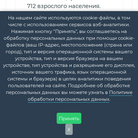
712 взрослого населения.
На нашем сайте используются cookie-файлы, в том
числе с использованием сервисов вэб-аналитики.
Нажимая кнопку "Принять", вы соглашаетесь на
обработку персональных данных при помощи cookie-
файлов (ваш IP-адрес, местоположение (страна или
Абрамовская Е.Ю.
город), тип и версия операционной системы вашего
устройства, тип и версия браузера на вашем
устройстве, тип устройства и разрешение его дисплея,
понедельник
источник вашего трафика, язык операционной
системы и браузера) в целях аналитики поведения
среда
пользователей на сайте. Подробнее об обработке
персональных данных вы можете узнать в
Политике
обработки персональных данных
.
13:30,
14:30
Принять
Х
Запись в регистратуре