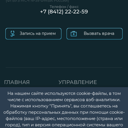
(ФГБУЗ МСЧ №59 ФМБА России)
Телефон / факс
+7 (8412) 22-22-59
Запись на прием
Вызвать врача
ГЛАВНАЯ
УПРАВЛЕНИЕ
СТРАНИЦА
ДЕТСКАЯ ПОЛИКЛИНИК
На нашем сайте используются cookie-файлы, в том
числе с использованием сервисов вэб-аналитики.
О НАС
ГОРОДСКАЯ
Нажимая кнопку "Принять", вы соглашаетесь на
НОВОСТИ
ПОЛИКЛИНИКА
обработку персональных данных при помощи cookie-
файлов (ваш IP-адрес, местоположение (страна или
ДОКУМЕНТЫ
ПЕРИНАТАЛЬНЫЙ ЦЕНТ
город), тип и версия операционной системы вашего