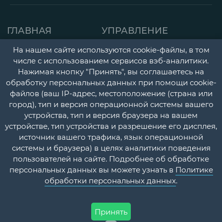
ГЛАВНАЯ
УПРАВЛЕНИЕ
СТРАНИЦА
ДЕТСКАЯ ПОЛИКЛИНИК
На нашем сайте используются cookie-файлы, в том
О НАС
числе с использованием сервисов вэб-аналитики.
ГОРОДСКАЯ
Нажимая кнопку "Принять", вы соглашаетесь на
НОВОСТИ
ПОЛИКЛИНИКА
обработку персональных данных при помощи cookie-
файлов (ваш IP-адрес, местоположение (страна или
ДОКУМЕНТЫ
ПЕРИНАТАЛЬНЫЙ ЦЕНТ
город), тип и версия операционной системы вашего
УЧЕТНАЯ
ПСИХОНЕВРОЛОГИЧЕС
устройства, тип и версия браузера на вашем
устройстве, тип устройства и разрешение его дисплея,
ПОЛИТИКА
И НАРКОЛОГИЧЕСКИЙ
источник вашего трафика, язык операционной
ДИСПАНСЕРЫ
КОНТАКТЫ
системы и браузера) в целях аналитики поведения
пользователей на сайте. Подробнее об обработке
СТАЦИОНАР
ВОПРОС-
персональных данных вы можете узнать в
Политике
ОТВЕТ
ПЛАТНЫЕ МЕДИЦИНСК
обработки персональных данных
.
УСЛУГИ
Принять