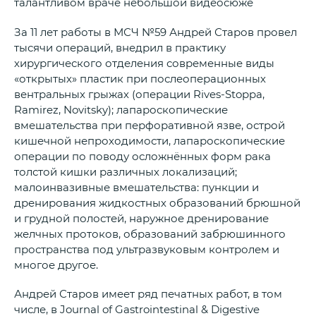
талантливом враче небольшой видеосюже
За 11 лет работы в МСЧ №59 Андрей Старов провел
тысячи операций, внедрил в практику
хирургического отделения современные виды
«открытых» пластик при послеоперационных
вентральных грыжах (операции Rives-Stoppa,
Ramirez, Novitsky); лапароскопические
вмешательства при перфоративной язве, острой
кишечной непроходимости, лапароскопические
операции по поводу осложнённых форм рака
толстой кишки различных локализаций;
малоинвазивные вмешательства: пункции и
дренирования жидкостных образований брюшной
и грудной полостей, наружное дренирование
желчных протоков, образований забрюшинного
пространства под ультразвуковым контролем и
многое другое.
Андрей Старов имеет ряд печатных работ, в том
числе, в Journal of Gastrointestinal & Digestive