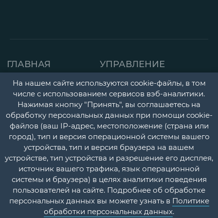
ГЛАВНАЯ
УПРАВЛЕНИЕ
СТРАНИЦА
ДЕТСКАЯ ПОЛИКЛИНИК
На нашем сайте используются cookie-файлы, в том
числе с использованием сервисов вэб-аналитики.
О НАС
ГОРОДСКАЯ
Нажимая кнопку "Принять", вы соглашаетесь на
НОВОСТИ
ПОЛИКЛИНИКА
обработку персональных данных при помощи cookie-
файлов (ваш IP-адрес, местоположение (страна или
ДОКУМЕНТЫ
ПЕРИНАТАЛЬНЫЙ ЦЕНТ
город), тип и версия операционной системы вашего
УЧЕТНАЯ
ПСИХОНЕВРОЛОГИЧЕС
устройства, тип и версия браузера на вашем
устройстве, тип устройства и разрешение его дисплея,
ПОЛИТИКА
И НАРКОЛОГИЧЕСКИЙ
источник вашего трафика, язык операционной
ДИСПАНСЕРЫ
КОНТАКТЫ
системы и браузера) в целях аналитики поведения
пользователей на сайте. Подробнее об обработке
СТАЦИОНАР
ВОПРОС-
персональных данных вы можете узнать в
Политике
ОТВЕТ
ПЛАТНЫЕ МЕДИЦИНСК
обработки персональных данных
.