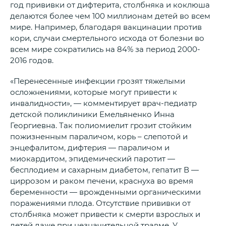
год прививки от дифтерита, столбняка и коклюша
делаются более чем 100 миллионам детей во всем
мире. Например, благодаря вакцинации против
кори, случаи смертельного исхода от болезни во
всем мире сократились на 84% за период 2000-
2016 годов.
«Перенесенные инфекции грозят тяжелыми
осложнениями, которые могут привести к
инвалидности», — комментирует врач-педиатр
детской поликлиники Емельяненко Инна
Георгиевна. Так полиомиелит грозит стойким
пожизненным параличом, корь – слепотой и
энцефалитом, дифтерия — параличом и
миокардитом, эпидемический паротит —
бесплодием и сахарным диабетом, гепатит В —
циррозом и раком печени, краснуха во время
беременности — врожденными органическими
поражениями плода. Отсутствие прививки от
столбняка может привести к смерти взрослых и
детей даже при незначительной травме. У