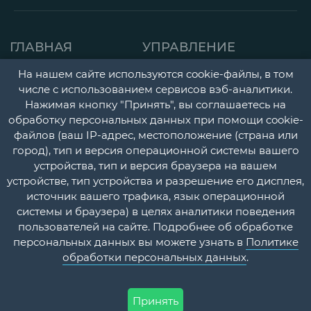
ГЛАВНАЯ
УПРАВЛЕНИЕ
СТРАНИЦА
ДЕТСКАЯ ПОЛИКЛИНИК
На нашем сайте используются cookie-файлы, в том
числе с использованием сервисов вэб-аналитики.
О НАС
ГОРОДСКАЯ
Нажимая кнопку "Принять", вы соглашаетесь на
НОВОСТИ
ПОЛИКЛИНИКА
обработку персональных данных при помощи cookie-
файлов (ваш IP-адрес, местоположение (страна или
ДОКУМЕНТЫ
ПЕРИНАТАЛЬНЫЙ ЦЕНТ
город), тип и версия операционной системы вашего
УЧЕТНАЯ
ПСИХОНЕВРОЛОГИЧЕС
устройства, тип и версия браузера на вашем
устройстве, тип устройства и разрешение его дисплея,
ПОЛИТИКА
И НАРКОЛОГИЧЕСКИЙ
источник вашего трафика, язык операционной
ДИСПАНСЕРЫ
КОНТАКТЫ
системы и браузера) в целях аналитики поведения
пользователей на сайте. Подробнее об обработке
СТАЦИОНАР
ВОПРОС-
персональных данных вы можете узнать в
Политике
ОТВЕТ
ПЛАТНЫЕ МЕДИЦИНСК
обработки персональных данных
.
УСЛУГИ
Принять