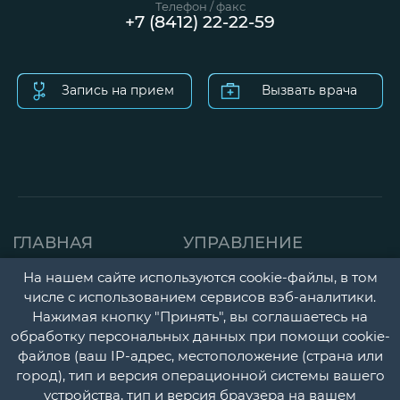
Телефон / факс
+7 (8412) 22-22-59
Запись на прием
Вызвать врача
ГЛАВНАЯ
УПРАВЛЕНИЕ
СТРАНИЦА
ДЕТСКАЯ ПОЛИКЛИНИК
На нашем сайте используются cookie-файлы, в том
числе с использованием сервисов вэб-аналитики.
О НАС
ГОРОДСКАЯ
Нажимая кнопку "Принять", вы соглашаетесь на
НОВОСТИ
ПОЛИКЛИНИКА
обработку персональных данных при помощи cookie-
файлов (ваш IP-адрес, местоположение (страна или
ДОКУМЕНТЫ
ПЕРИНАТАЛЬНЫЙ ЦЕНТ
город), тип и версия операционной системы вашего
УЧЕТНАЯ
ПСИХОНЕВРОЛОГИЧЕС
устройства, тип и версия браузера на вашем