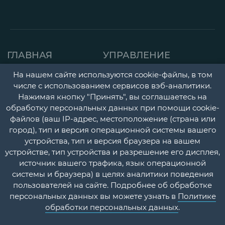
ГЛАВНАЯ
УПРАВЛЕНИЕ
СТРАНИЦА
ДЕТСКАЯ ПОЛИКЛИНИК
На нашем сайте используются cookie-файлы, в том
числе с использованием сервисов вэб-аналитики.
О НАС
ГОРОДСКАЯ
Нажимая кнопку "Принять", вы соглашаетесь на
НОВОСТИ
ПОЛИКЛИНИКА
обработку персональных данных при помощи cookie-
файлов (ваш IP-адрес, местоположение (страна или
ДОКУМЕНТЫ
ПЕРИНАТАЛЬНЫЙ ЦЕНТ
город), тип и версия операционной системы вашего
УЧЕТНАЯ
ПСИХОНЕВРОЛОГИЧЕС
устройства, тип и версия браузера на вашем
устройстве, тип устройства и разрешение его дисплея,
ПОЛИТИКА
И НАРКОЛОГИЧЕСКИЙ
источник вашего трафика, язык операционной
ДИСПАНСЕРЫ
КОНТАКТЫ
системы и браузера) в целях аналитики поведения
пользователей на сайте. Подробнее об обработке
СТАЦИОНАР
ВОПРОС-
персональных данных вы можете узнать в
Политике
ОТВЕТ
ПЛАТНЫЕ МЕДИЦИНСК
обработки персональных данных
.
УСЛУГИ