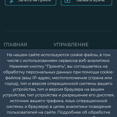
ГЛАВНАЯ
УПРАВЛЕНИЕ
СТРАНИЦА
ДЕТСКАЯ ПОЛИКЛИНИК
На нашем сайте используются cookie-файлы, в том
числе с использованием сервисов вэб-аналитики.
О НАС
ГОРОДСКАЯ
Нажимая кнопку "Принять", вы соглашаетесь на
НОВОСТИ
ПОЛИКЛИНИКА
обработку персональных данных при помощи cookie-
файлов (ваш IP-адрес, местоположение (страна или
ДОКУМЕНТЫ
ПЕРИНАТАЛЬНЫЙ ЦЕНТ
город), тип и версия операционной системы вашего
УЧЕТНАЯ
ПСИХОНЕВРОЛОГИЧЕС
устройства, тип и версия браузера на вашем
устройстве, тип устройства и разрешение его дисплея,
ПОЛИТИКА
И НАРКОЛОГИЧЕСКИЙ
источник вашего трафика, язык операционной
ДИСПАНСЕРЫ
КОНТАКТЫ
системы и браузера) в целях аналитики поведения
пользователей на сайте. Подробнее об обработке
СТАЦИОНАР
ВОПРОС-