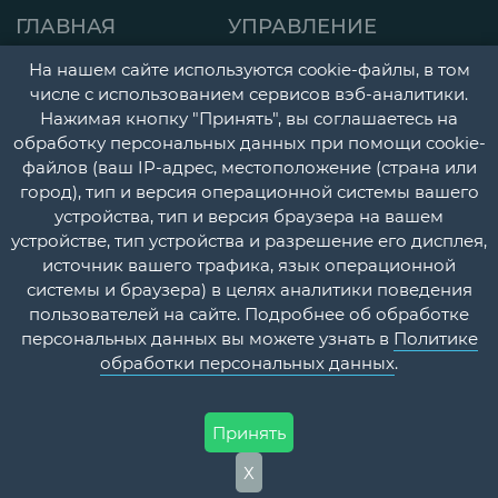
ГЛАВНАЯ
УПРАВЛЕНИЕ
СТРАНИЦА
ДЕТСКАЯ ПОЛИКЛИНИК
На нашем сайте используются cookie-файлы, в том
О НАС
числе с использованием сервисов вэб-аналитики.
ГОРОДСКАЯ
Нажимая кнопку "Принять", вы соглашаетесь на
НОВОСТИ
ПОЛИКЛИНИКА
обработку персональных данных при помощи cookie-
файлов (ваш IP-адрес, местоположение (страна или
ДОКУМЕНТЫ
ПЕРИНАТАЛЬНЫЙ ЦЕНТ
город), тип и версия операционной системы вашего
УЧЕТНАЯ
ПСИХОНЕВРОЛОГИЧЕС
устройства, тип и версия браузера на вашем
устройстве, тип устройства и разрешение его дисплея,
ПОЛИТИКА
И НАРКОЛОГИЧЕСКИЙ
источник вашего трафика, язык операционной
ДИСПАНСЕРЫ
КОНТАКТЫ
системы и браузера) в целях аналитики поведения
пользователей на сайте. Подробнее об обработке
СТАЦИОНАР
ВОПРОС-
персональных данных вы можете узнать в
Политике
ОТВЕТ
ПЛАТНЫЕ МЕДИЦИНСК
обработки персональных данных
.
УСЛУГИ
Принять
Х
ФГБУЗ МСЧ №59 ФМБА России @ 2026