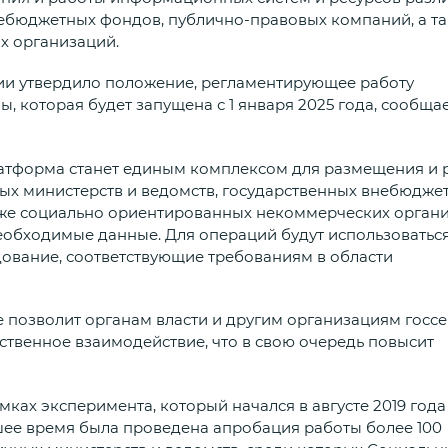
небюджетных фондов, публично-правовых компаний, а т
х организаций.
ссии утвердило положение, регламентирующее работу
 которая будет запущена с 1 января 2025 года, сообща
платформа станет единым комплексом для размещения и 
ых министерств и ведомств, государственных внебюдже
кже социально ориентированных некоммерческих органи
необходимые данные. Для операций будут использоватьс
ование, соответствующие требованиям в области
е позволит органам власти и другим организациям госс
ственное взаимодействие, что в свою очередь повысит
ках эксперимента, который начался в августе 2019 года
дшее время была проведена апробация работы более 100