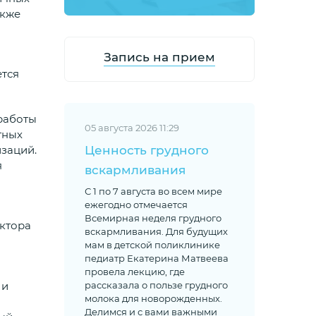
акже
Запись на прием
ется
работы
05 августа 2026 11:29
тных
Ценность грудного
заций.
я
вскармливания
С 1 по 7 августа во всем мире
ежегодно отмечается
Всемирная неделя грудного
ектора
вскармливания. Для будущих
мам в детской поликлинике
педиатр Екатерина Матвеева
провела лекцию, где
 и
рассказала о пользе грудного
молока для новорожденных.
Делимся и с вами важными