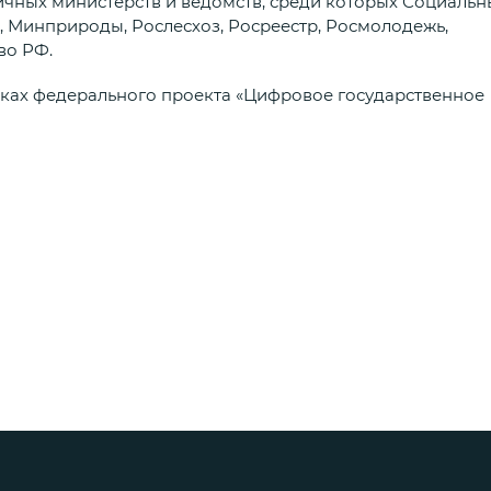
чных министерств и ведомств, среди которых Социаль
, Минприроды, Рослесхоз, Росреестр, Росмолодежь,
во РФ.
мках федерального проекта «Цифровое государственное