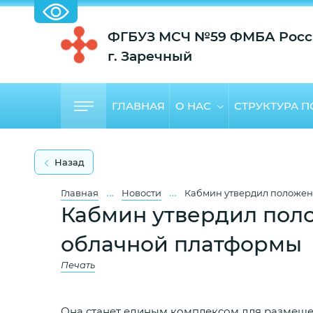
ФГБУЗ МСЧ №59 ФМБА Росс
г. Заречный
ГЛАВНАЯ
О НАС
СТРУКТУРА 
Назад
…
…
Главная
Новости
Кабмин утвердил положен
Кабмин утвердил пол
облачной платформы
Печать
Она станет единым комплексом для размеще