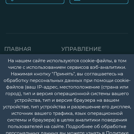
ГЛАВНАЯ
УПРАВЛЕНИЕ
СТРАНИЦА
ДЕТСКАЯ ПОЛИКЛИНИК
На нашем сайте используются cookie-файлы, в том
числе с использованием сервисов вэб-аналитики.
О НАС
ГОРОДСКАЯ
Нажимая кнопку "Принять", вы соглашаетесь на
НОВОСТИ
ПОЛИКЛИНИКА
обработку персональных данных при помощи cookie-
файлов (ваш IP-адрес, местоположение (страна или
ДОКУМЕНТЫ
ПЕРИНАТАЛЬНЫЙ ЦЕНТ
город), тип и версия операционной системы вашего
УЧЕТНАЯ
ПСИХОНЕВРОЛОГИЧЕС
устройства, тип и версия браузера на вашем
устройстве, тип устройства и разрешение его дисплея,
ПОЛИТИКА
И НАРКОЛОГИЧЕСКИЙ
источник вашего трафика, язык операционной
ДИСПАНСЕРЫ
КОНТАКТЫ
системы и браузера) в целях аналитики поведения
пользователей на сайте. Подробнее об обработке
СТАЦИОНАР
ВОПРОС-
персональных данных вы можете узнать в
Политике