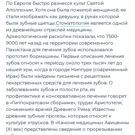
По Европе быстро разнесся культ Святой
Аполлонии. Хотя она была пожилой женщиной, ее
стали изображать как девушку, в руках которой
были зубные щипцы.
Стоматология
является одной
из древнейших отраслей медицины.
Археологические раскопки показали, что 7500-
9000 лет назад на территории современного
Пакистана для лечения зубов использовался
прототип бормашины. Первые описания лечения
зубов относят к периоду около трех тысяч лет до
нашей эры, когда в городе Ниппуре (современный
Ирак) были найдены письмена с рецептами
лекарственных средств для лечения зубов. О
заболеваниях зубов и полости рта, их
профилактике и консервативном лечении говорят
в «Гиппократовом сборнике», трудах Аристотеля,
сочинениях врачей Древнего Рима. Известны
древние зубные протезы, которые относят к
культуре этрусков. В «Каноне медицины» Авиценны
(XI век) представлены сведения о прорезывании