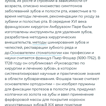
зубов, их росте и строении в зависимости от
возраста, описано множество симптомов
заболеваний зубов и полости рта, известные в то
время методы лечения, рекомендации по уходу за
зубами и полостью рта. В середине XVI века
французским хирургом Амбруазом Паре были
изготовлены инструменты для удаления зубов,
разработана методика хирургических
вмешательств,
методы
шинирования зубов и
челюстей, реставрации зубного ряда и
др.
Основателем стоматологии
как профессии и
науки считается француз Пьер Фошар (1690-1762). В
1728 году он опубликовал «Руководство по
хирургии и лечению зубов», в котором
систематизировал научные и практические знания
в области зубоврачевания. Фошара также считают
основателем ортодонтии – он изобрел пружины
для фиксации протезов в полости рта, придумал
колпачки из золота на зубы и ввел применение
фарфоровой массы для покрытия коронок
искусственных зубов.В XIX веке поистине