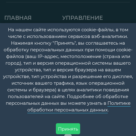
ГЛАВНАЯ
УПРАВЛЕНИЕ
СТРАНИЦА
ДЕТСКАЯ ПОЛИКЛИНИК
На нашем сайте используются cookie-файлы, в том
числе с использованием сервисов вэб-аналитики.
О НАС
ГОРОДСКАЯ
Нажимая кнопку "Принять", вы соглашаетесь на
НОВОСТИ
ПОЛИКЛИНИКА
обработку персональных данных при помощи cookie-
файлов (ваш IP-адрес, местоположение (страна или
ДОКУМЕНТЫ
ПЕРИНАТАЛЬНЫЙ ЦЕНТ
город), тип и версия операционной системы вашего
УЧЕТНАЯ
ПСИХОНЕВРОЛОГИЧЕС
устройства, тип и версия браузера на вашем
устройстве, тип устройства и разрешение его дисплея,
ПОЛИТИКА
И НАРКОЛОГИЧЕСКИЙ
источник вашего трафика, язык операционной
ДИСПАНСЕРЫ
КОНТАКТЫ
системы и браузера) в целях аналитики поведения
пользователей на сайте. Подробнее об обработке
СТАЦИОНАР
ВОПРОС-
персональных данных вы можете узнать в
Политике
ОТВЕТ
ПЛАТНЫЕ МЕДИЦИНСК
обработки персональных данных
.
УСЛУГИ
Принять