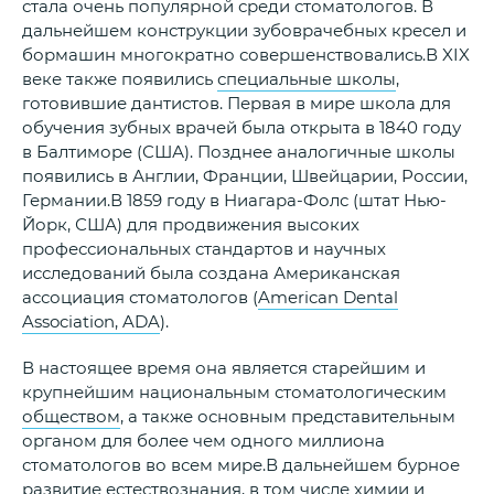
стала очень популярной среди стоматологов. В
дальнейшем конструкции зубоврачебных кресел и
бормашин многократно совершенствовались.В XIX
веке также появились
специальные школы
,
готовившие дантистов. Первая в мире школа для
обучения зубных врачей была открыта в 1840 году
в Балтиморе (США). Позднее аналогичные школы
появились в Англии, Франции, Швейцарии, России,
Германии.В 1859 году в Ниагара-Фолс (штат Нью-
Йорк, США) для продвижения высоких
профессиональных стандартов и научных
исследований была создана Американская
ассоциация стоматологов (
American Dental
Association, ADA
).
В настоящее время она является старейшим и
крупнейшим национальным стоматологическим
обществом
, а также основным представительным
органом для более чем одного миллиона
стоматологов во всем мире.В дальнейшем бурное
развитие естествознания, в том числе химии и