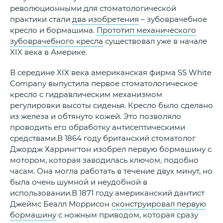
революционными для стоматологической
практики стали
два изобретения
– зубоврачебное
кресло и бормашина.
Прототип механического
зубоврачебного кресла
существовал уже в начале
XIX века в Америке.
В середине XIX века американская фирма SS White
Company выпустила первое стоматологическое
кресло с гидравлическим механизмом
регулировки высоты сиденья. Кресло было сделано
из железа и обтянуто кожей. Это позволяло
проводить его обработку антисептическими
средствами.В 1864 году британский стоматолог
Джордж Харрингтон изобрел первую бормашину с
мотором, которая заводилась ключом, подобно
часам. Она могла работать в течение двух минут, но
была очень шумной и неудобной в
использовании.В 1871 году американский дантист
Джеймс Беалл Моррисон
сконструировал первую
бормашину
с ножным приводом, которая сразу