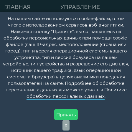
ГЛАВНАЯ
УПРАВЛЕНИЕ
СТРАНИЦА
ДЕТСКАЯ ПОЛИКЛИНИК
На нашем сайте используются cookie-файлы, в том
О НАС
числе с использованием сервисов вэб-аналитики.
ГОРОДСКАЯ
Нажимая кнопку "Принять", вы соглашаетесь на
НОВОСТИ
ПОЛИКЛИНИКА
обработку персональных данных при помощи cookie-
файлов (ваш IP-адрес, местоположение (страна или
ДОКУМЕНТЫ
ПЕРИНАТАЛЬНЫЙ ЦЕНТ
город), тип и версия операционной системы вашего
УЧЕТНАЯ
ПСИХОНЕВРОЛОГИЧЕС
устройства, тип и версия браузера на вашем
устройстве, тип устройства и разрешение его дисплея,
ПОЛИТИКА
И НАРКОЛОГИЧЕСКИЙ
источник вашего трафика, язык операционной
ДИСПАНСЕРЫ
КОНТАКТЫ
системы и браузера) в целях аналитики поведения
пользователей на сайте. Подробнее об обработке
СТАЦИОНАР
ВОПРОС-
персональных данных вы можете узнать в
Политике
ОТВЕТ
ПЛАТНЫЕ МЕДИЦИНСК
обработки персональных данных
.
УСЛУГИ
Принять
Х
ФГБУЗ МСЧ №59 ФМБА России @ 2026