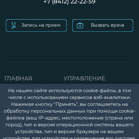
+7 (8412) 22-22-59
Запись на прием
Вызвать врача
ГЛАВНАЯ
УПРАВЛЕНИЕ
СТРАНИЦА
ДЕТСКАЯ ПОЛИКЛИНИК
На нашем сайте используются cookie-файлы, в том
числе с использованием сервисов вэб-аналитики.
О НАС
ГОРОДСКАЯ
Нажимая кнопку "Принять", вы соглашаетесь на
НОВОСТИ
ПОЛИКЛИНИКА
обработку персональных данных при помощи cookie-
файлов (ваш IP-адрес, местоположение (страна или
ДОКУМЕНТЫ
ПЕРИНАТАЛЬНЫЙ ЦЕНТ
город), тип и версия операционной системы вашего
УЧЕТНАЯ
ПСИХОНЕВРОЛОГИЧЕС
устройства, тип и версия браузера на вашем
устройстве, тип устройства и разрешение его дисплея,