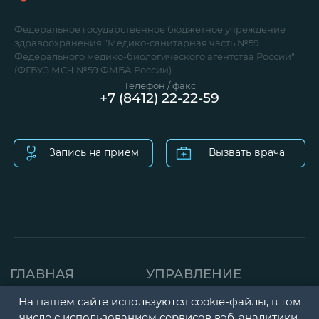
Федеральное государственное бюджетное учреждение
здравоохранения "Медико-санитарная часть №59
Федерального медико-биологического агентства России"
(ФГБУЗ МСЧ №59 ФМБА России)
Телефон / факс
+7 (8412) 22-22-59
Запись на прием
Вызвать врача
ГЛАВНАЯ
УПРАВЛЕНИЕ
СТРАНИЦА
ДЕТСКАЯ ПОЛИКЛИНИК
На нашем сайте используются cookie-файлы, в том
числе с использованием сервисов вэб-аналитики.
О НАС