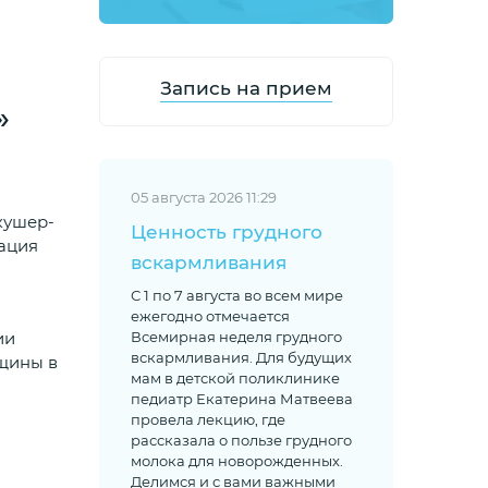
Запись на прием
»
05 августа 2026 11:29
кушер-
Ценность грудного
рация
вскармливания
С 1 по 7 августа во всем мире
ежегодно отмечается
ии
Всемирная неделя грудного
вскармливания. Для будущих
нщины в
мам в детской поликлинике
педиатр Екатерина Матвеева
провела лекцию, где
рассказала о пользе грудного
молока для новорожденных.
Делимся и с вами важными