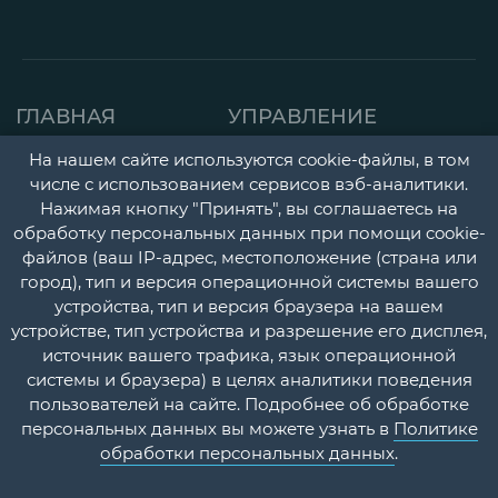
ГЛАВНАЯ
УПРАВЛЕНИЕ
СТРАНИЦА
ДЕТСКАЯ ПОЛИКЛИНИК
На нашем сайте используются cookie-файлы, в том
числе с использованием сервисов вэб-аналитики.
О НАС
ГОРОДСКАЯ
Нажимая кнопку "Принять", вы соглашаетесь на
НОВОСТИ
ПОЛИКЛИНИКА
обработку персональных данных при помощи cookie-
файлов (ваш IP-адрес, местоположение (страна или
ДОКУМЕНТЫ
ПЕРИНАТАЛЬНЫЙ ЦЕНТ
город), тип и версия операционной системы вашего
УЧЕТНАЯ
ПСИХОНЕВРОЛОГИЧЕС
устройства, тип и версия браузера на вашем
устройстве, тип устройства и разрешение его дисплея,
ПОЛИТИКА
И НАРКОЛОГИЧЕСКИЙ
источник вашего трафика, язык операционной
ДИСПАНСЕРЫ
КОНТАКТЫ
системы и браузера) в целях аналитики поведения
пользователей на сайте. Подробнее об обработке
СТАЦИОНАР
ВОПРОС-
персональных данных вы можете узнать в
Политике
ОТВЕТ
ПЛАТНЫЕ МЕДИЦИНСК
обработки персональных данных
.
УСЛУГИ