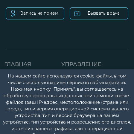
Запись на прием
Вызвать врача
ГЛАВНАЯ
УПРАВЛЕНИЕ
СТРАНИЦА
ДЕТСКАЯ ПОЛИКЛИНИК
На нашем сайте используются cookie-файлы, в том
числе с использованием сервисов вэб-аналитики.
О НАС
ГОРОДСКАЯ
Нажимая кнопку "Принять", вы соглашаетесь на
НОВОСТИ
ПОЛИКЛИНИКА
обработку персональных данных при помощи cookie-
файлов (ваш IP-адрес, местоположение (страна или
ДОКУМЕНТЫ
ПЕРИНАТАЛЬНЫЙ ЦЕНТ
город), тип и версия операционной системы вашего
УЧЕТНАЯ
ПСИХОНЕВРОЛОГИЧЕС
устройства, тип и версия браузера на вашем
устройстве, тип устройства и разрешение его дисплея,
ПОЛИТИКА
И НАРКОЛОГИЧЕСКИЙ
источник вашего трафика, язык операционной
ДИСПАНСЕРЫ