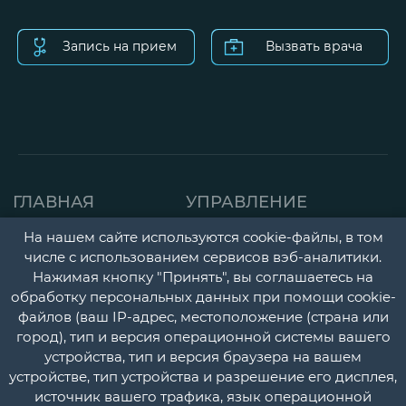
Запись на прием
Вызвать врача
ГЛАВНАЯ
УПРАВЛЕНИЕ
СТРАНИЦА
ДЕТСКАЯ ПОЛИКЛИНИК
На нашем сайте используются cookie-файлы, в том
числе с использованием сервисов вэб-аналитики.
О НАС
ГОРОДСКАЯ
Нажимая кнопку "Принять", вы соглашаетесь на
НОВОСТИ
ПОЛИКЛИНИКА
обработку персональных данных при помощи cookie-
файлов (ваш IP-адрес, местоположение (страна или
ДОКУМЕНТЫ
ПЕРИНАТАЛЬНЫЙ ЦЕНТ
город), тип и версия операционной системы вашего
УЧЕТНАЯ
ПСИХОНЕВРОЛОГИЧЕС
устройства, тип и версия браузера на вашем
устройстве, тип устройства и разрешение его дисплея,
ПОЛИТИКА
И НАРКОЛОГИЧЕСКИЙ
источник вашего трафика, язык операционной
ДИСПАНСЕРЫ