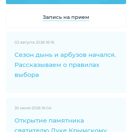
Запись на прием
02 августа 2026 16:16
Сезон дынь и арбузов начался.
Рассказываем о правилах
выбора
30 июля 2026 16:04
Открытие памятника
святителю Луке Крымскому