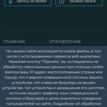
Запись на прием
Вызвать врача
ГЛАВНАЯ
УПРАВЛЕНИЕ
СТРАНИЦА
ДЕТСКАЯ ПОЛИКЛИНИК
На нашем сайте используются cookie-файлы, в том
числе с использованием сервисов вэб-аналитики.
О НАС
ГОРОДСКАЯ
Нажимая кнопку "Принять", вы соглашаетесь на
НОВОСТИ
ПОЛИКЛИНИКА
обработку персональных данных при помощи cookie-
файлов (ваш IP-адрес, местоположение (страна или
ДОКУМЕНТЫ
ПЕРИНАТАЛЬНЫЙ ЦЕНТ
город), тип и версия операционной системы вашего
УЧЕТНАЯ
ПСИХОНЕВРОЛОГИЧЕС
устройства, тип и версия браузера на вашем
устройстве, тип устройства и разрешение его дисплея,
ПОЛИТИКА
И НАРКОЛОГИЧЕСКИЙ
источник вашего трафика, язык операционной
ДИСПАНСЕРЫ
КОНТАКТЫ
системы и браузера) в целях аналитики поведения
пользователей на сайте. Подробнее об обработке
СТАЦИОНАР
ВОПРОС-