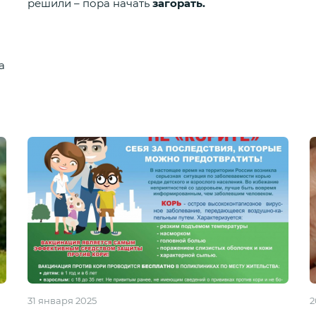
решили – пора начать
загорать.
а
31 января 2025
2