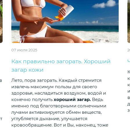
07 июля 2025
2
Как правильно загорать. Хороший
загар кожи
К
к
в
Лето, пора загорать. Каждый стремится
к
з
извлечь максимум пользы для своего
и
здоровья, насладиться воздухом, водой и
в
конечно получить
хороший загар.
Ведь
д
именно под благотворными солнечными
з
лучами активизируется обмен веществ,
т
углубляется дыхание, улучшается
кровообращение. Вот и Вы, наконец, тоже