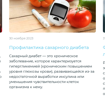
30 ноября 2023
3
Профилактика сахарного диабета
,
Сахарный диабет — это хроническое
я
заболевание, которое характеризуется
Р
гипергликемией (хроническим повышением
э
ь
уровня глюкозы крови), развивающейся из-за
о
недостаточной выработки инсулина или
о
уменьшения чувствительности клеток
с
организма к нему.
о