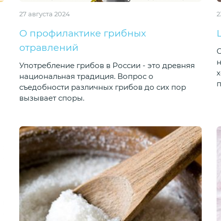
27 августа 2024
2
О профилактике грибных
отравлений
С
н
Употребление грибов в России - это древняя
х
национальная традиция. Вопрос о
п
съедобности различных грибов до сих пор
вызывает споры.