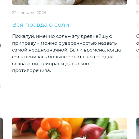
22 февраля 2024
2
Вся правда о соли
Пожалуй, именно соль – эту древнейшую
С
приправу – можно с уверенностью назвать
о
я
самой неоднозначной. Были времена, когда
с
соль ценилась больше золота, но сегодня
слава этой приправы довольно
противоречива.
х